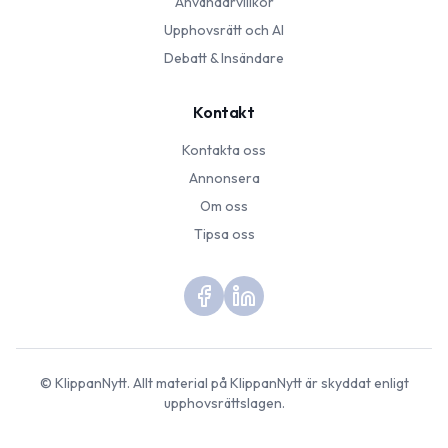
Användarvillkor
Upphovsrätt och AI
Debatt & Insändare
Kontakt
Kontakta oss
Annonsera
Om oss
Tipsa oss
©
KlippanNytt
. Allt material på
KlippanNytt
är skyddat enligt
upphovsrättslagen.