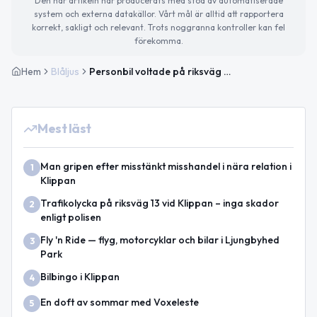
Den här artikeln har producerats med stöd av automatiserade
system och externa datakällor. Vårt mål är alltid att rapportera
korrekt, sakligt och relevant. Trots noggranna kontroller kan fel
förekomma.
Hem
Blåljus
Personbil voltade på riksväg 13 nära Klippan
Mest läst
Man gripen efter misstänkt misshandel i nära relation i
1
Klippan
Trafikolycka på riksväg 13 vid Klippan – inga skador
2
enligt polisen
Fly 'n Ride — flyg, motorcyklar och bilar i Ljungbyhed
3
Park
Bilbingo i Klippan
4
En doft av sommar med Voxeleste
5