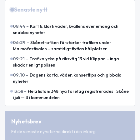
Senaste nytt
08:44
–
Kort & klart: väder, kvällens evenemang och
snabba nyheter
06:29
–
Skånetrafiken förstärker trafiken under
Malmöfestivalen – samtidigt flyttas hållplatser
09:21
–
Trafikolycka på riksväg 13 vid Klippan – inga
skador enligt polisen
09:10
–
Dagens korta: väder, konserttips och globala
nyheter
13:58
–
Hela listan: 348 nya företag registrerades i Skåne
i juli — 3 i kommundelen
Nyhetsbrev
Få de senaste nyheterna direkt i din inkorg.