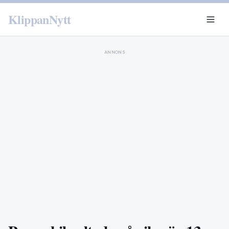
KlippanNytt
ANNONS