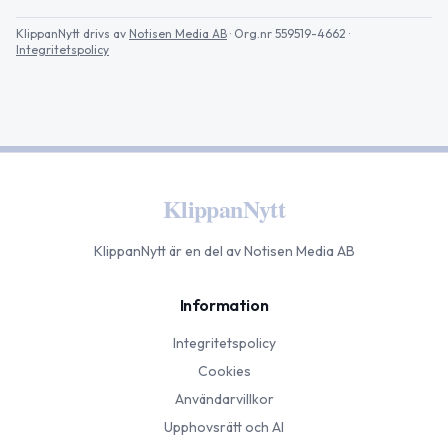
KlippanNytt
drivs av
Notisen Media AB
· Org.nr 559519-4662
·
Integritetspolicy
KlippanNytt
KlippanNytt
är en del av Notisen Media AB
Information
Integritetspolicy
Cookies
Användarvillkor
Upphovsrätt och AI