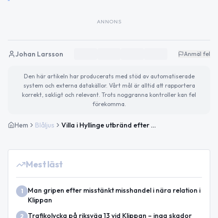
ANNONS
Johan Larsson
Anmäl fel
Den här artikeln har producerats med stöd av automatiserade
system och externa datakällor. Vårt mål är alltid att rapportera
korrekt, sakligt och relevant. Trots noggranna kontroller kan fel
förekomma.
Hem
Blåljus
Villa i Hyllinge utbränd efter brand
Mest läst
Man gripen efter misstänkt misshandel i nära relation i
1
Klippan
Trafikolycka på riksväg 13 vid Klippan – inga skador
2