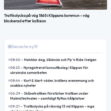
Trafikolycka på väg 1865 i Klippans kommun – väg
blockerad efter kollision
Senaste nytt
08:40
–
Halvklar dag, ölkänsla och Fly 'n Ride i helgen
08:23
–
Nyregistrerat konsultbolag i Klippan för
ukrainska samarbeten
08:44
–
Kort & klart: väder, kvällens evenemang och
snabba nyheter
06:29
–
Skånetrafiken förstärker trafiken under
Malmöfestivalen – samtidigt flyttas hållplatser
09:21
–
Trafikolycka på riksväg 13 vid Klippan – inga