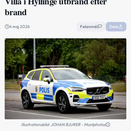
Villa i Hyllinge utbränd efter
brand
4 maj 2026
Felanmäl
Dela
Illustrationsbild: JOHAN BJURER - Mostphotos