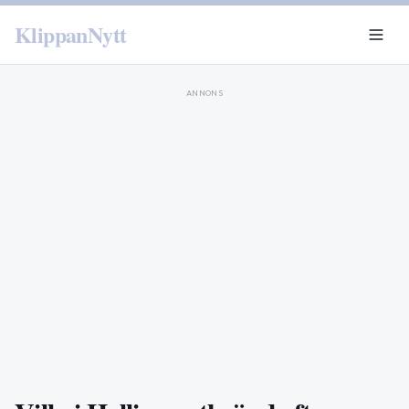
KlippanNytt
ANNONS