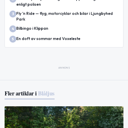
enligt polisen
Fly 'n Ride — flyg, motorcyklar och bilar i Ljungbyhed
3
Park
Bilbingo i Klippan
4
En doft av sommar med Voxeleste
5
ANNONS
Fler artiklar i
Blåljus