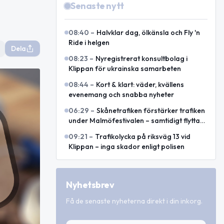
Senaste nytt
08:40
–
Halvklar dag, ölkänsla och Fly 'n
Ride i helgen
Dela
08:23
–
Nyregistrerat konsultbolag i
Klippan för ukrainska samarbeten
08:44
–
Kort & klart: väder, kvällens
evenemang och snabba nyheter
06:29
–
Skånetrafiken förstärker trafiken
under Malmöfestivalen – samtidigt flyttas
hållplatser
09:21
–
Trafikolycka på riksväg 13 vid
Klippan – inga skador enligt polisen
Nyhetsbrev
Få de senaste nyheterna direkt i din inkorg.