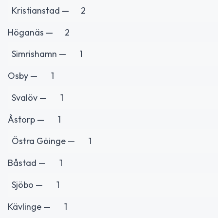
Kristianstad —
2
Höganäs —
2
Simrishamn —
1
Osby —
1
Svalöv —
1
Åstorp —
1
Östra Göinge —
1
Båstad —
1
Sjöbo —
1
Kävlinge —
1