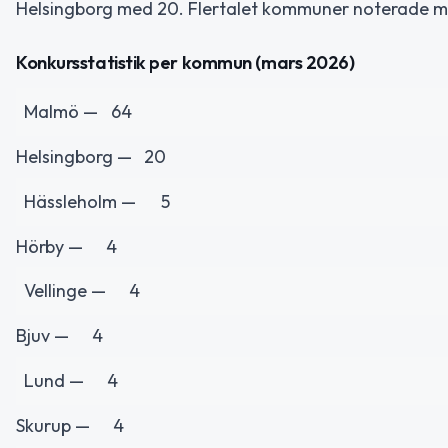
Helsingborg med 20. Flertalet kommuner noterade me
Konkursstatistik per kommun (mars 2026)
Malmö —
64
Helsingborg —
20
Hässleholm —
5
Hörby —
4
Vellinge —
4
Bjuv —
4
Lund —
4
Skurup —
4