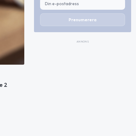
Prenumerera
ANNONS
e 2