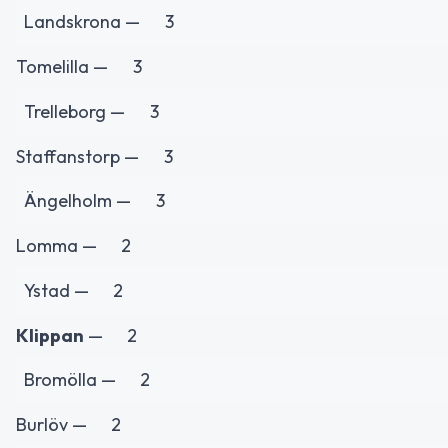
Landskrona —
3
Tomelilla —
3
Trelleborg —
3
Staffanstorp —
3
Ängelholm —
3
Lomma —
2
Ystad —
2
Klippan
—
2
Bromölla —
2
Burlöv —
2