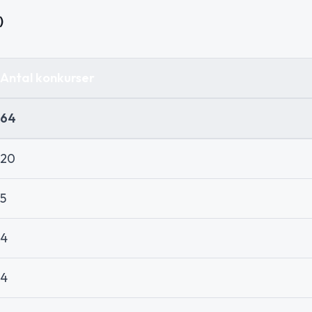
)
Antal konkurser
64
20
5
4
4