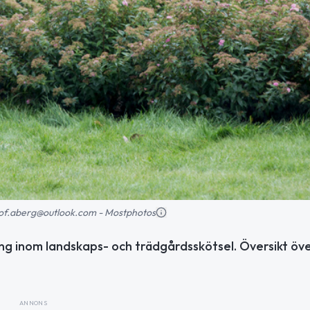
-olof.aberg@outlook.com - Mostphotos
ng inom landskaps- och trädgårdsskötsel. Översikt öv
ANNONS