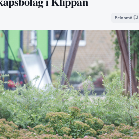
kapsbolag i Klippan
Felanmäl