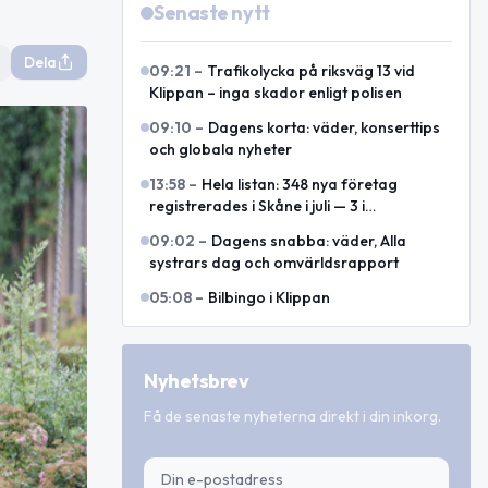
Senaste nytt
Dela
09:21
–
Trafikolycka på riksväg 13 vid
Klippan – inga skador enligt polisen
09:10
–
Dagens korta: väder, konserttips
och globala nyheter
13:58
–
Hela listan: 348 nya företag
registrerades i Skåne i juli — 3 i
kommundelen
09:02
–
Dagens snabba: väder, Alla
systrars dag och omvärldsrapport
05:08
–
Bilbingo i Klippan
Nyhetsbrev
Få de senaste nyheterna direkt i din inkorg.