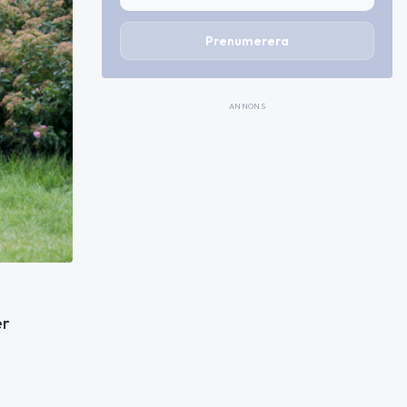
Prenumerera
ANNONS
er