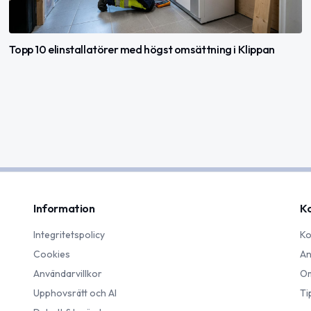
Topp 10 elinstallatörer med högst omsättning i Klippan
Information
K
Integritetspolicy
Ko
Cookies
An
Användarvillkor
Om
Upphovsrätt och AI
Ti