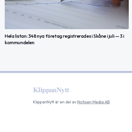
Hela listan: 348 nya företag registrerades i Skåne i juli — 3 i
kommundelen
KlippanNytt
KlippanNytt
är en del av
Notisen Media AB