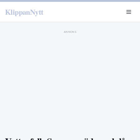
KlippanNytt
ANNONS