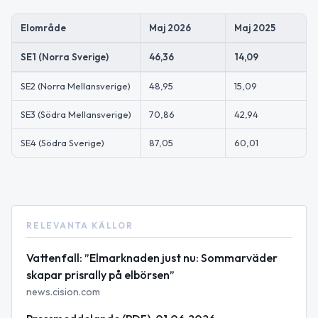
Elområde
Maj 2026
Maj 2025
SE1 (Norra Sverige)
46,36
14,09
SE2 (Norra Mellansverige)
48,95
15,09
SE3 (Södra Mellansverige)
70,86
42,94
SE4 (Södra Sverige)
87,05
60,01
RELEVANTA KÄLLOR
Vattenfall: ”Elmarknaden just nu: Sommarväder
skapar prisrally på elbörsen”
news.cision.com