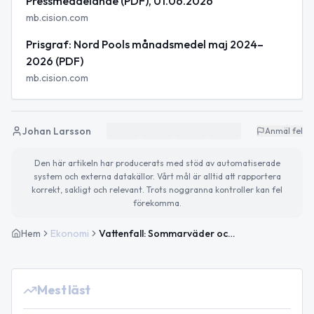
Pressmeddelande (PDF), 01.06.2026
mb.cision.com
Prisgraf: Nord Pools månadsmedel maj 2024–
2026 (PDF)
mb.cision.com
Johan Larsson
Anmäl fel
Den här artikeln har producerats med stöd av automatiserade
system och externa datakällor. Vårt mål är alltid att rapportera
korrekt, sakligt och relevant. Trots noggranna kontroller kan fel
förekomma.
Hem
Ekonomi
Vattenfall: Sommarväder och låg hydrologi driver upp elpriserna – nivåer nära 2022
Mest läst