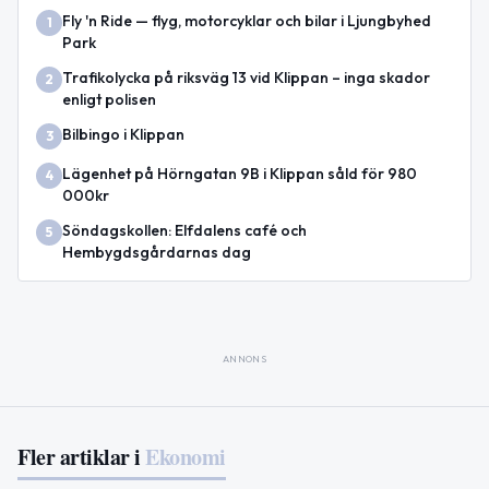
Fly 'n Ride — flyg, motorcyklar och bilar i Ljungbyhed
1
Park
Trafikolycka på riksväg 13 vid Klippan – inga skador
2
enligt polisen
Bilbingo i Klippan
3
Lägenhet på Hörngatan 9B i Klippan såld för 980
4
000kr
Söndagskollen: Elfdalens café och
5
Hembygdsgårdarnas dag
ANNONS
Fler artiklar i
Ekonomi