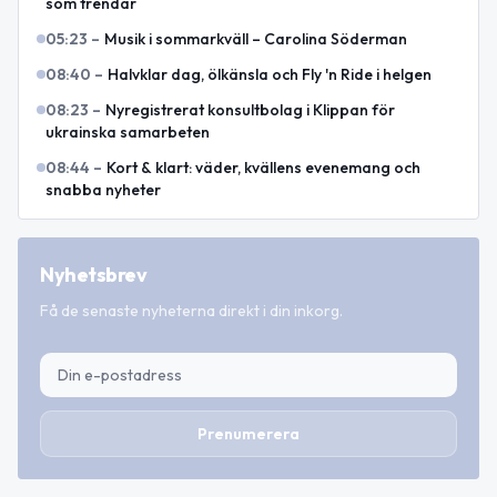
som trendar
05:23
–
Musik i sommarkväll – Carolina Söderman
08:40
–
Halvklar dag, ölkänsla och Fly 'n Ride i helgen
08:23
–
Nyregistrerat konsultbolag i Klippan för
ukrainska samarbeten
08:44
–
Kort & klart: väder, kvällens evenemang och
snabba nyheter
Nyhetsbrev
Få de senaste nyheterna direkt i din inkorg.
Prenumerera