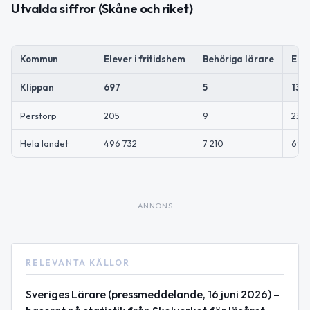
Utvalda siffror (Skåne och riket)
Kommun
Elever i fritidshem
Behöriga lärare
Elev
Klippan
697
5
139
Perstorp
205
9
23
Hela landet
496 732
7 210
69
ANNONS
RELEVANTA KÄLLOR
Sveriges Lärare (pressmeddelande, 16 juni 2026) –