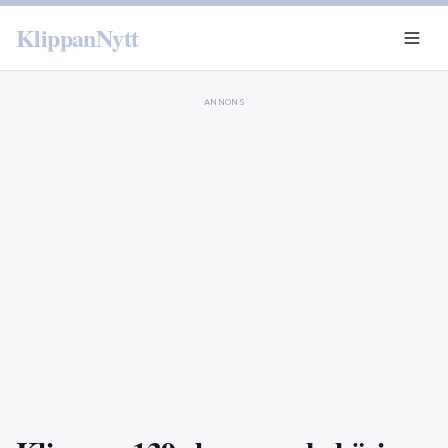
KlippanNytt
ANNONS