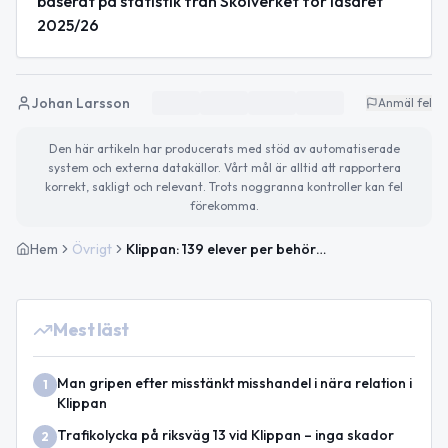
baserat på statistik från Skolverket för läsåret
2025/26
Johan Larsson
Anmäl fel
Den här artikeln har producerats med stöd av automatiserade
system och externa datakällor. Vårt mål är alltid att rapportera
korrekt, sakligt och relevant. Trots noggranna kontroller kan fel
förekomma.
Hem
Övrigt
Klippan: 139 elever per behörig lärare på fritidshemmen
Mest läst
Man gripen efter misstänkt misshandel i nära relation i
1
Klippan
Trafikolycka på riksväg 13 vid Klippan – inga skador
2