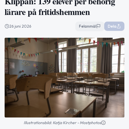
Klippan: 139 elever per behörig
lärare på fritidshemmen
26 juni 2026
Felanmäl
Dela
Illustrationsbild: Katja Kircher - Mostphotos