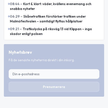
08:44
–
Kort & klart: väder, kvällens evenemang och
snabba nyheter
06:29
–
Skånetrafiken förstärker trafiken under
Malmöfestivalen – samtidigt flyttas hållplatser
09:21
–
Trafikolycka på riksväg 13 vid Klippan – inga
skador enligt polisen
Nyhetsbrev
Få de senaste nyheterna direkt i din inkorg.
Prenumerera