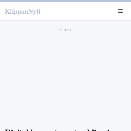
KlippanNytt
ANNONS