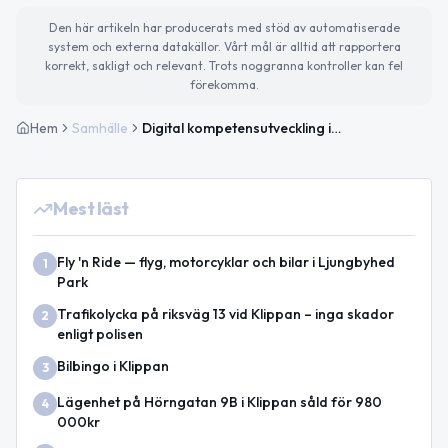
Den här artikeln har producerats med stöd av automatiserade
system och externa datakällor. Vårt mål är alltid att rapportera
korrekt, sakligt och relevant. Trots noggranna kontroller kan fel
förekomma.
Hem
Samhälle
Digital kompetensutveckling i Klippans kommun startar 2026
Mest läst
Fly 'n Ride — flyg, motorcyklar och bilar i Ljungbyhed
1
Park
Trafikolycka på riksväg 13 vid Klippan – inga skador
2
enligt polisen
Bilbingo i Klippan
3
Lägenhet på Hörngatan 9B i Klippan såld för 980
4
000kr