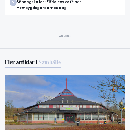
Söndagskollen: Elfdalens café och
5
Hembygdsgårdarnas dag
ANNONS
Fler artiklar i
Samhälle