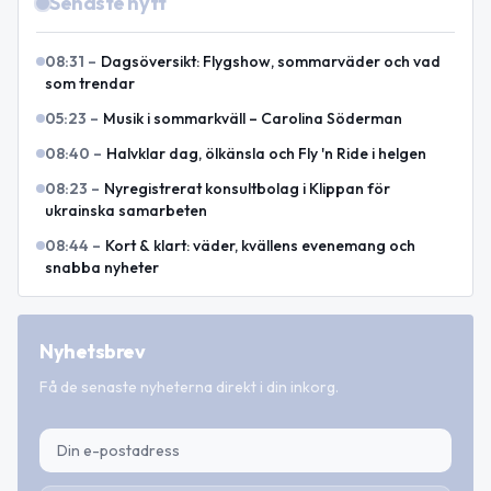
Senaste nytt
08:31
–
Dagsöversikt: Flygshow, sommarväder och vad
som trendar
05:23
–
Musik i sommarkväll – Carolina Söderman
08:40
–
Halvklar dag, ölkänsla och Fly 'n Ride i helgen
08:23
–
Nyregistrerat konsultbolag i Klippan för
ukrainska samarbeten
08:44
–
Kort & klart: väder, kvällens evenemang och
snabba nyheter
Nyhetsbrev
Få de senaste nyheterna direkt i din inkorg.