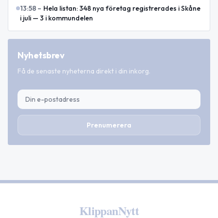
13:58
–
Hela listan: 348 nya företag registrerades i Skåne
i juli — 3 i kommundelen
Nyhetsbrev
Få de senaste nyheterna direkt i din inkorg.
Prenumerera
KlippanNytt