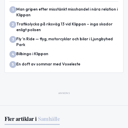
Man gripen efter misstänkt misshandel i nära relation i
1
Klippan
Trafikolycka på riksväg 13 vid Klippan – inga skador
2
enligt polisen
Fly 'n Ride — flyg, motorcyklar och bilar i Ljungbyhed
3
Park
Bilbingo i Klippan
4
En doft av sommar med Voxeleste
5
ANNONS
Fler artiklar i
Samhälle