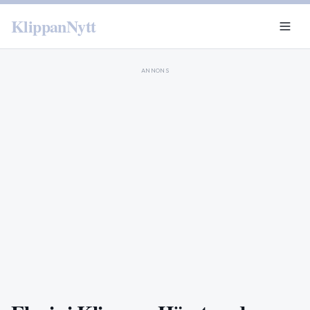
KlippanNytt
ANNONS