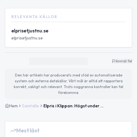
RELEVANTA KÄLLOR
elprisetjustnu.se
elprisetjustnu.se
Anmäl fel
Den här artikeln har producerats med stöd av automatiserade
system och externa datakällor. Vårt mål är alltid att rapportera
korrekt, sakligt och relevant. Trots noggranna kontroller kan fel
förekomma.
Hem
Samhälle
Elpris i Klippan: Högst under perioden
Mest läst