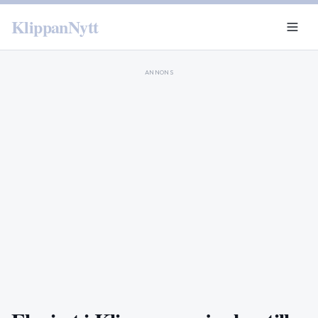
KlippanNytt
ANNONS