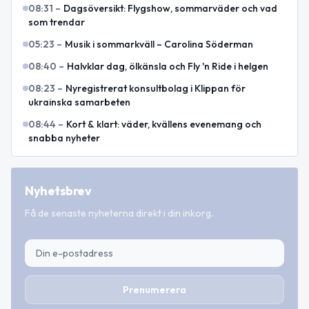
08:31
–
Dagsöversikt: Flygshow, sommarväder och vad
som trendar
05:23
–
Musik i sommarkväll – Carolina Söderman
08:40
–
Halvklar dag, ölkänsla och Fly 'n Ride i helgen
08:23
–
Nyregistrerat konsultbolag i Klippan för
ukrainska samarbeten
08:44
–
Kort & klart: väder, kvällens evenemang och
snabba nyheter
Nyhetsbrev
Få de senaste nyheterna direkt i din inkorg.
Prenumerera