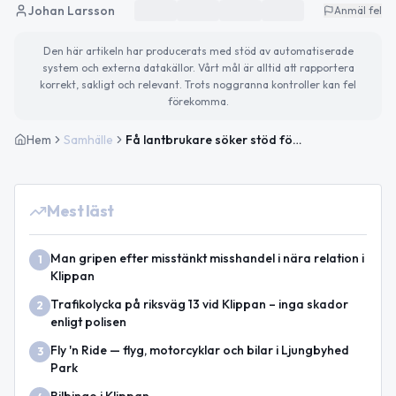
Johan Larsson
Anmäl fel
Den här artikeln har producerats med stöd av automatiserade
system och externa datakällor. Vårt mål är alltid att rapportera
korrekt, sakligt och relevant. Trots noggranna kontroller kan fel
förekomma.
Hem
Samhälle
Få lantbrukare söker stöd för bevattningsdammar i Skåne – pengar riskerar att inte användas
Mest läst
Man gripen efter misstänkt misshandel i nära relation i
1
Klippan
Trafikolycka på riksväg 13 vid Klippan – inga skador
2
enligt polisen
Fly 'n Ride — flyg, motorcyklar och bilar i Ljungbyhed
3
Park