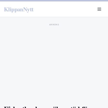
KlippanNytt
ANNONS