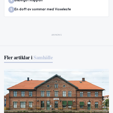
Bilbingo i Klippan
4
En doft av sommar med Voxeleste
5
ANNONS
Fler artiklar i
Samhälle