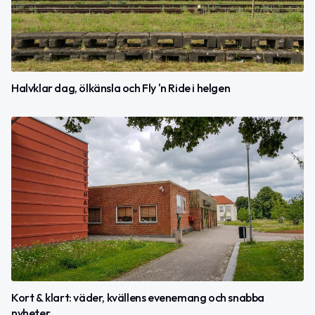
Halvklar dag, ölkänsla och Fly 'n Ride i helgen
Kort & klart: väder, kvällens evenemang och snabba
nyheter