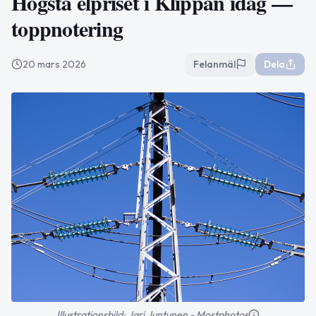
Högsta elpriset i Klippan idag —
toppnotering
20 mars 2026
Felanmäl
Dela
Illustrationsbild: Jari Juntunen - Mostphotos