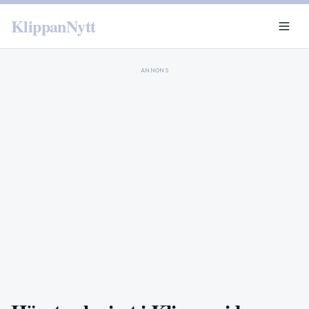
KlippanNytt
ANNONS