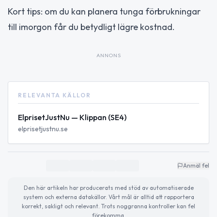
Kort tips: om du kan planera tunga förbrukningar
till imorgon får du betydligt lägre kostnad.
ANNONS
RELEVANTA KÄLLOR
ElprisetJustNu — Klippan (SE4)
elprisetjustnu.se
Anmäl fel
Den här artikeln har producerats med stöd av automatiserade
system och externa datakällor. Vårt mål är alltid att rapportera
korrekt, sakligt och relevant. Trots noggranna kontroller kan fel
förekomma.