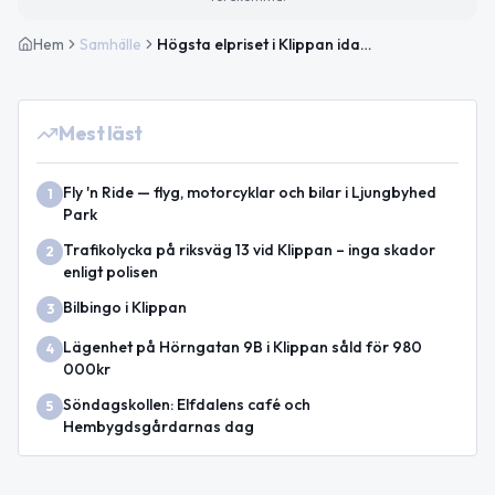
Hem
Samhälle
Högsta elpriset i Klippan idag — toppnotering
Mest läst
Fly 'n Ride — flyg, motorcyklar och bilar i Ljungbyhed
1
Park
Trafikolycka på riksväg 13 vid Klippan – inga skador
2
enligt polisen
Bilbingo i Klippan
3
Lägenhet på Hörngatan 9B i Klippan såld för 980
4
000kr
Söndagskollen: Elfdalens café och
5
Hembygdsgårdarnas dag