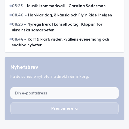
05:23
–
Musik i sommarkväll – Carolina Söderman
08:40
–
Halvklar dag, ölkänsla och Fly 'n Ride i helgen
08:23
–
Nyregistrerat konsultbolag i Klippan för
ukrainska samarbeten
08:44
–
Kort & klart: väder, kvällens evenemang och
snabba nyheter
Nyhetsbrev
Få de senaste nyheterna direkt i din inkorg.
Prenumerera