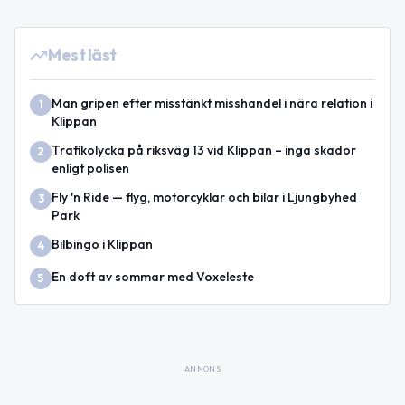
Mest läst
Man gripen efter misstänkt misshandel i nära relation i
1
Klippan
Trafikolycka på riksväg 13 vid Klippan – inga skador
2
enligt polisen
Fly 'n Ride — flyg, motorcyklar och bilar i Ljungbyhed
3
Park
Bilbingo i Klippan
4
En doft av sommar med Voxeleste
5
ANNONS