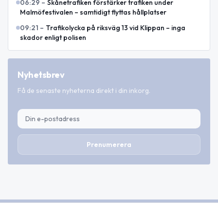
06:29
–
Skånetrafiken förstärker trafiken under
Malmöfestivalen – samtidigt flyttas hållplatser
09:21
–
Trafikolycka på riksväg 13 vid Klippan – inga
skador enligt polisen
Nyhetsbrev
Få de senaste nyheterna direkt i din inkorg.
Prenumerera