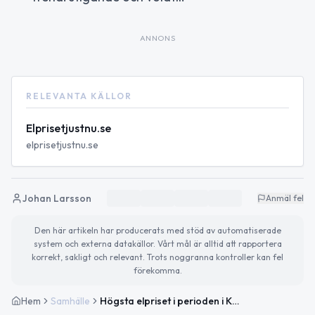
ANNONS
RELEVANTA KÄLLOR
Elprisetjustnu.se
elprisetjustnu.se
Johan Larsson
Anmäl fel
Den här artikeln har producerats med stöd av automatiserade
system och externa datakällor. Vårt mål är alltid att rapportera
korrekt, sakligt och relevant. Trots noggranna kontroller kan fel
förekomma.
Hem
Samhälle
Högsta elpriset i perioden i Klippan — kraftigt upp imorgon