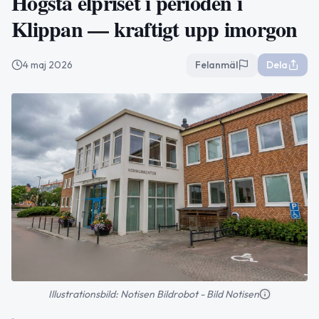
Högsta elpriset i perioden i
Klippan — kraftigt upp imorgon
4 maj 2026
Felanmäl
Dela
Illustrationsbild: Notisen Bildrobot - Bild Notisen