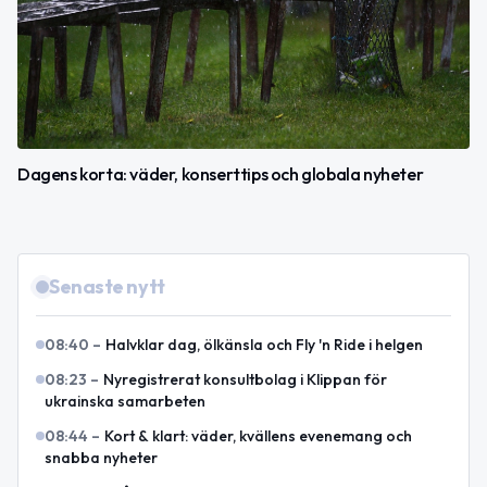
Dagens korta: väder, konserttips och globala nyheter
Senaste nytt
08:40
–
Halvklar dag, ölkänsla och Fly 'n Ride i helgen
08:23
–
Nyregistrerat konsultbolag i Klippan för
ukrainska samarbeten
08:44
–
Kort & klart: väder, kvällens evenemang och
snabba nyheter