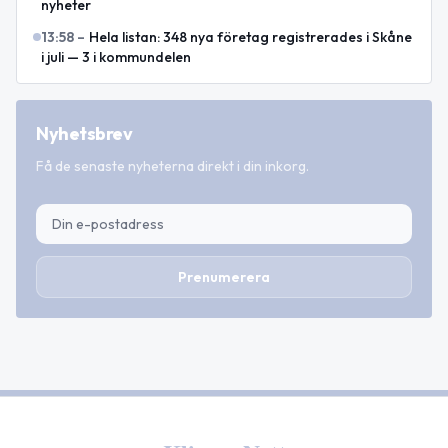
nyheter
13:58
–
Hela listan: 348 nya företag registrerades i Skåne
i juli — 3 i kommundelen
Nyhetsbrev
Få de senaste nyheterna direkt i din inkorg.
Prenumerera