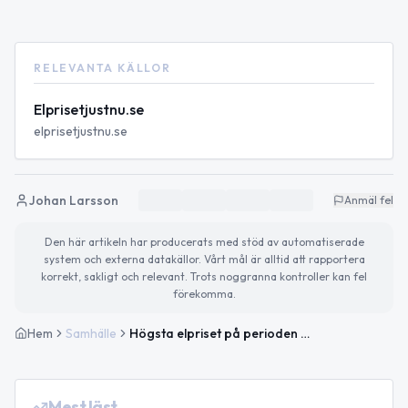
RELEVANTA KÄLLOR
Elprisetjustnu.se
elprisetjustnu.se
Johan Larsson
Anmäl fel
Den här artikeln har producerats med stöd av automatiserade
system och externa datakällor. Vårt mål är alltid att rapportera
korrekt, sakligt och relevant. Trots noggranna kontroller kan fel
förekomma.
Hem
Samhälle
Högsta elpriset på perioden i Klippan — kraftig ökning imorgon
Mest läst