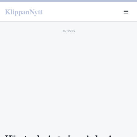
KlippanNytt
ANNONS