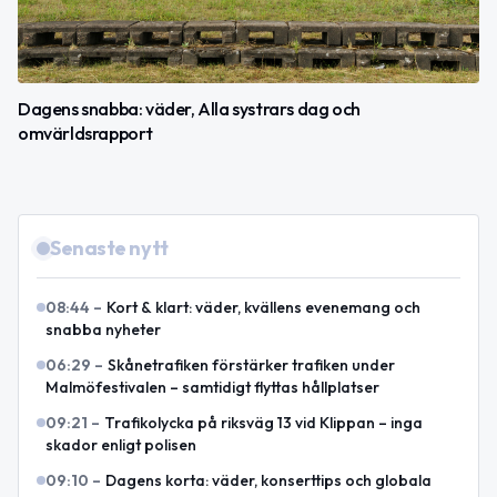
Dagens snabba: väder, Alla systrars dag och
omvärldsrapport
Senaste nytt
08:44
–
Kort & klart: väder, kvällens evenemang och
snabba nyheter
06:29
–
Skånetrafiken förstärker trafiken under
Malmöfestivalen – samtidigt flyttas hållplatser
09:21
–
Trafikolycka på riksväg 13 vid Klippan – inga
skador enligt polisen
09:10
–
Dagens korta: väder, konserttips och globala