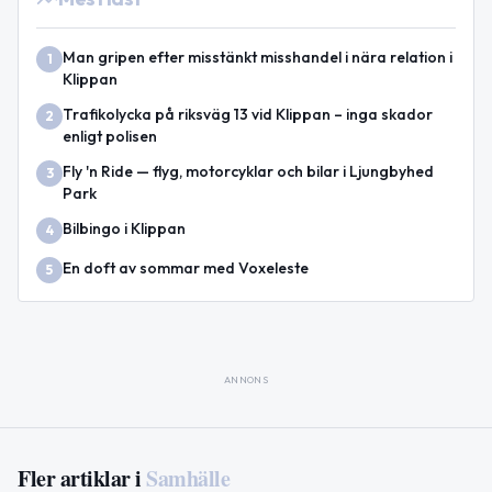
Man gripen efter misstänkt misshandel i nära relation i
1
Klippan
Trafikolycka på riksväg 13 vid Klippan – inga skador
2
enligt polisen
Fly 'n Ride — flyg, motorcyklar och bilar i Ljungbyhed
3
Park
Bilbingo i Klippan
4
En doft av sommar med Voxeleste
5
ANNONS
Fler artiklar i
Samhälle