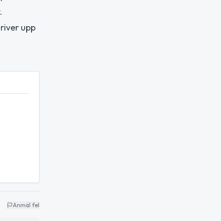
.
river upp
Anmäl fel