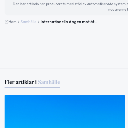
Den här artikeln har producerats med stöd av automatiserade system och 
noggranna k
Hem
Samhälle
Internationella dagen mot ätstörningar och artros uppmärksammas idag
Fler artiklar i
Samhälle