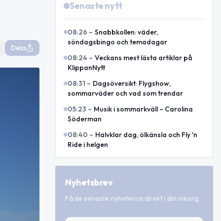
Senaste nytt
08:26
–
Snabbkollen: väder,
söndagsbingo och temadagar
Dela
08:24
–
Veckans mest lästa artiklar på
KlippanNytt
08:31
–
Dagsöversikt: Flygshow,
sommarväder och vad som trendar
05:23
–
Musik i sommarkväll – Carolina
Söderman
08:40
–
Halvklar dag, ölkänsla och Fly 'n
Ride i helgen
Nyhetsbrev
Få de senaste nyheterna direkt i din inkorg.