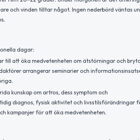
re och vinden tilltar något. Ingen nederbörd väntas u
us.
ionella dagar:
ar till att öka medvetenheten om ätstörningar och bryt
årdaktörer arrangerar seminarier och informationsinsatse
öriga.
prida kunskap om artros, dess symptom och
dig diagnos, fysisk aktivitet och livsstilsförändringar f
 och kampanjer för att öka medvetenheten.