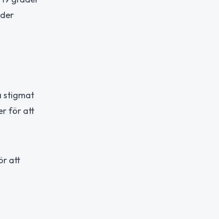
nder
a stigmat
r för att
ör att