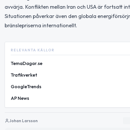
avvärja. Konflikten mellan Iran och USA är fortsatt i
Situationen påverkar även den globala energiförsörjn
bränslepriserna internationellt.
RELEVANTA KÄLLOR
TemaDagar.se
Trafikverket
GoogleTrends
AP News
Johan Larsson