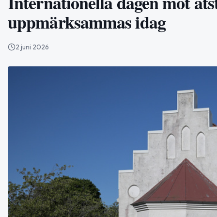
Internationella dagen mot äts
uppmärksammas idag
2 juni 2026