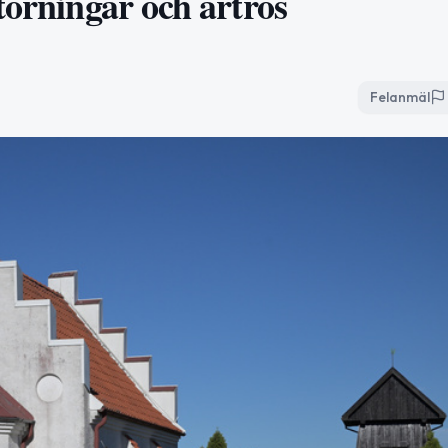
törningar och artros
Felanmäl