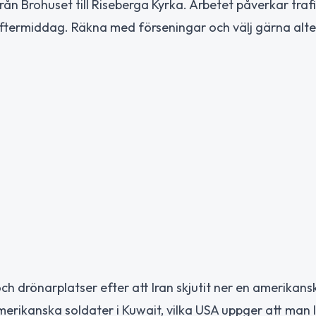
n Brohuset till Riseberga Kyrka. Arbetet påverkar trafi
eftermiddag. Räkna med förseningar och välj gärna alt
 drönarplatser efter att Iran skjutit ner en amerikans
erikanska soldater i Kuwait, vilka USA uppger att man