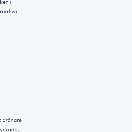
ken i
ernativa
k drönare
 lyckades