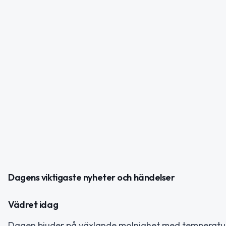
Dagens viktigaste nyheter och händelser
Vädret idag
Dagen bjuder på växlande molnighet med temperatur