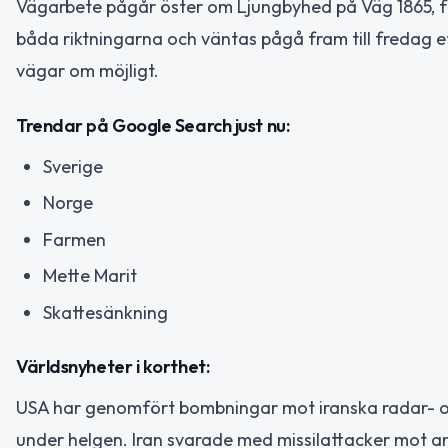
Vägarbete pågår öster om Ljungbyhed på Väg 1865, frå
båda riktningarna och väntas pågå fram till fredag 
vägar om möjligt.
Trendar på Google Search just nu:
Sverige
Norge
Farmen
Mette Marit
Skattesänkning
Världsnyheter i korthet:
USA har genomfört bombningar mot iranska radar- och
under helgen. Iran svarade med missilattacker mot am