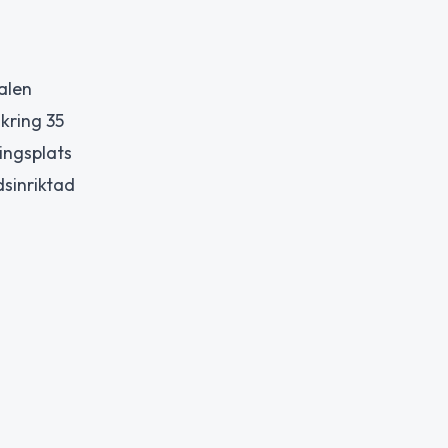
alen
kring 35
ingsplats
sinriktad