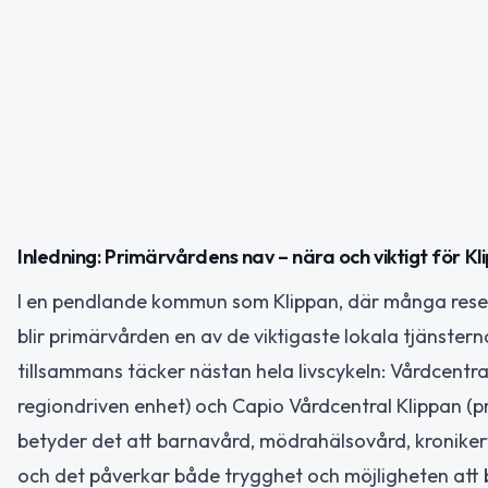
Inledning: Primärvårdens nav – nära och viktigt för K
I en pendlande kommun som Klippan, där många reser d
blir primärvården en av de viktigaste lokala tjänste
tillsammans täcker nästan hela livscykeln: Vårdcentr
regiondriven enhet) och Capio Vårdcentral Klippan (p
betyder det att barnavård, mödrahälsovård, kroniker
och det påverkar både trygghet och möjligheten att 