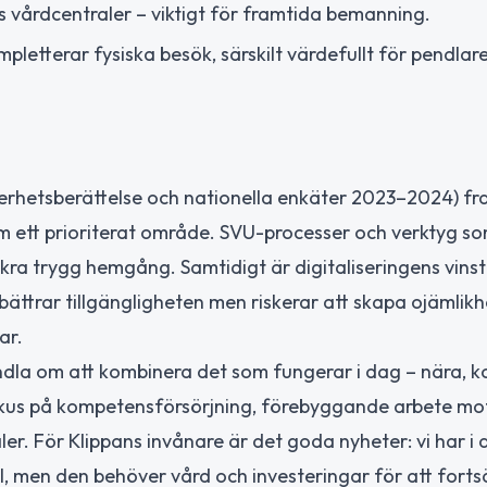
 vårdcentraler – viktigt för framtida bemanning.
pletterar fysiska besök, särskilt värdefullt för pendlar
erhetsberättelse och nationella enkäter 2023–2024) f
 ett prioriterat område. SVU-processer och verktyg s
kra trygg hemgång. Samtidigt är digitaliseringens vinst
ättrar tillgängligheten men riskerar att skapa ojämlik
ar.
dla om att kombinera det som fungerar i dag – nära, k
kus på kompetensförsörjning, förebyggande arbete mot
er. För Klippans invånare är det goda nyheter: vi har i
l, men den behöver vård och investeringar för att forts