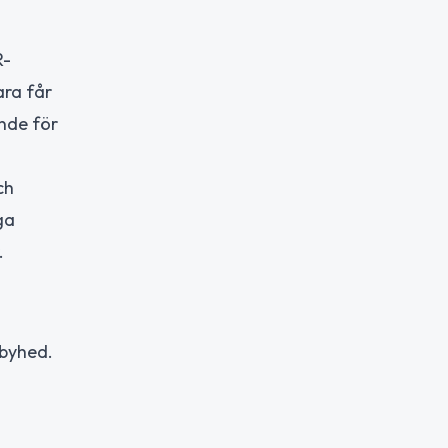
R-
ara får
ande för
ch
ga
.
gbyhed.