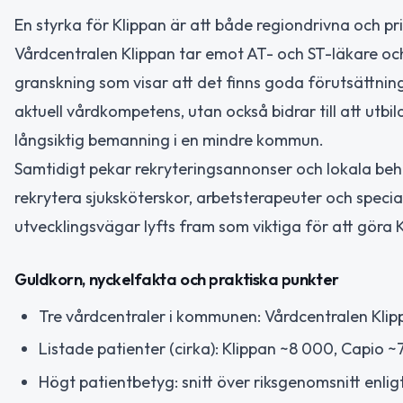
En styrka för Klippan är att både regiondrivna och p
Vårdcentralen Klippan tar emot AT- och ST-läkare o
granskning som visar att det finns goda förutsättnin
aktuell vårdkompetens, utan också bidrar till att ut
långsiktig bemanning i en mindre kommun.
Samtidigt pekar rekryteringsannonser och lokala beho
rekrytera sjuksköterskor, arbetsterapeuter och special
utvecklingsvägar lyfts fram som viktiga för att göra 
Guldkorn, nyckelfakta och praktiska punkter
Tre vårdcentraler i kommunen: Vårdcentralen Klip
Listade patienter (cirka): Klippan ~8 000, Capio 
Högt patientbetyg: snitt över riksgenomsnitt enlig