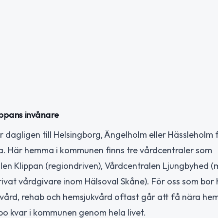
lippans invånare
agligen till Helsingborg, Ängelholm eller Hässleholm f
rna. Här hemma i kommunen finns tre vårdcentraler som
alen Klippan (regiondriven), Vårdcentralen Ljungbyhed (
rivat vårdgivare inom Hälsoval Skåne). För oss som bor 
vård, rehab och hemsjukvård oftast går att få nära he
bo kvar i kommunen genom hela livet.