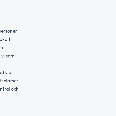
 personer
okalt
en
 vi som
öd vid
tsplatser i
ntral och