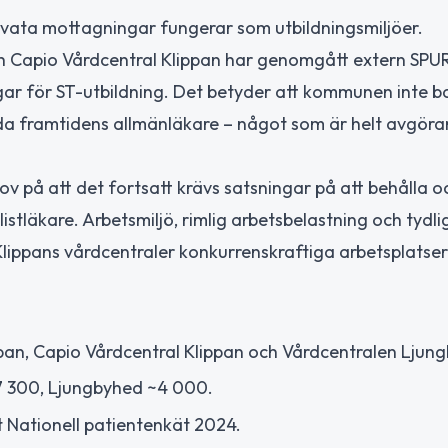
rivata mottagningar fungerar som utbildningsmiljöer.
ch Capio Vårdcentral Klippan har genomgått extern SPU
gar för ST-utbildning. Det betyder att kommunen inte b
bilda framtidens allmänläkare – något som är helt avgör
v på att det fortsatt krävs satsningar på att behålla o
istläkare. Arbetsmiljö, rimlig arbetsbelastning och tydli
Klippans vårdcentraler konkurrenskraftiga arbetsplatser
pan, Capio Vårdcentral Klippan och Vårdcentralen Ljun
~7 300, Ljungbyhed ~4 000.
t Nationell patientenkät 2024.