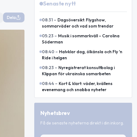
Senaste nytt
Dela
08:31
–
Dagsöversikt: Flygshow,
sommarväder och vad som trendar
05:23
–
Musik i sommarkväll – Carolina
Söderman
08:40
–
Halvklar dag, ölkänsla och Fly 'n
Ride i helgen
08:23
–
Nyregistrerat konsultbolag i
Klippan för ukrainska samarbeten
08:44
–
Kort & klart: väder, kvällens
evenemang och snabba nyheter
Nyhetsbrev
Få de senaste nyheterna direkt i din inkorg.