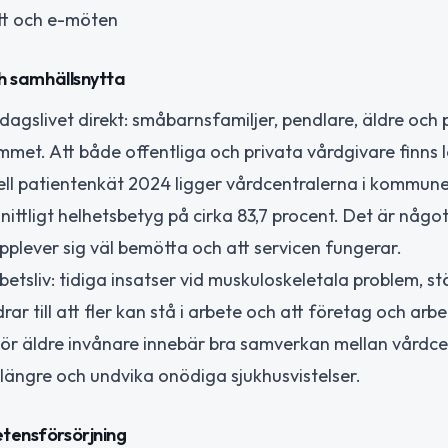
tt och e-möten
ch samhällsnytta
rdagslivet direkt: småbarnsfamiljer, pendlare, äldre och
mmet. Att både offentliga och privata vårdgivare finns l
nell patientenkät 2024 ligger vårdcentralerna i kommun
tligt helhetsbetyg på cirka 83,7 procent. Det är något
plever sig väl bemötta och att servicen fungerar.
sliv: tidiga insatser vid muskuloskeletala problem, st
r till att fler kan stå i arbete och att företag och arbe
ör äldre invånare innebär bra samverkan mellan vårdce
ängre och undvika onödiga sjukhusvistelser.
etensförsörjning