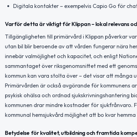
Digitala kontakter – exempelvis Capio Go för cha
Varför detta är viktigt för Klippan – lokal relevans o
Tillgängligheten till primärvård i Klippan påverkar va
utan bil blir beroende av att vården fungerar nära he
innebär valmöjlighet och kapacitet, och enligt Natio
sammantaget över riksgenomsnittet med ett genomsnit
kommun kan vara stolta över – det visar att många up
Primärvården är också avgörande för kommunens arbet
psykisk ohälsa och ordnad sjukskrivningshantering bidra
kommunen drar mindre kostnader för sjukfrånvaro. F
kommunal hemsjukvård möjlighet att bo kvar hemma l
Betydelse för kvalitet, utbildning och framtida komp