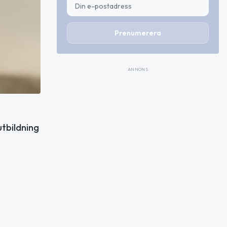
Prenumerera
ANNONS
utbildning