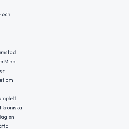
e och
ramstod
om Mina
er
het om
omplett
 kroniska
 dag en
ätta