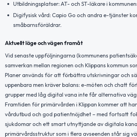
Utbildningsplatser: AT- och ST-läkare i kommunens
Digifysisk vård: Capio Go och andra e-tjänster kom
småbarnsföräldrar.
Aktuellt läge och vägen framåt
Vid senaste uppföljningarna (kommunens patientsäk
samverkan mellan regionen och Klippans kommun som
Planer används för att förbättra utskrivningar och sä
uppenbara men kräver balans: e-möten och chatt förb
grupper med låg digital vana inte får alternativa väg
Framtiden för primärvården i Klippan kommer att han
vårdutbud och god patientnöjdhet – med fortsatt fo
sjukdomar och ett smart utnyttjande av digitala kanal
primärvårdsstruktur som i flera avseenden står sig vä