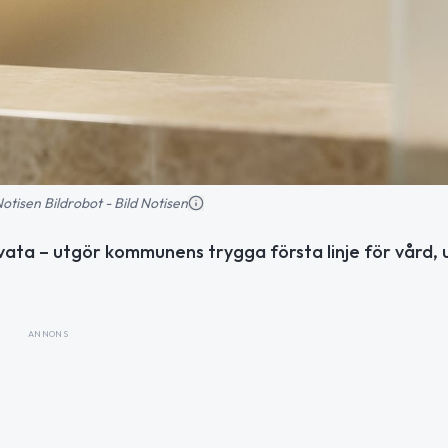
 Notisen Bildrobot - Bild Notisen
vata – utgör kommunens trygga första linje för vård, 
ANNONS