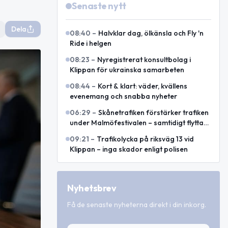
Senaste nytt
Dela
08:40
–
Halvklar dag, ölkänsla och Fly 'n
Ride i helgen
08:23
–
Nyregistrerat konsultbolag i
Klippan för ukrainska samarbeten
08:44
–
Kort & klart: väder, kvällens
evenemang och snabba nyheter
06:29
–
Skånetrafiken förstärker trafiken
under Malmöfestivalen – samtidigt flyttas
hållplatser
09:21
–
Trafikolycka på riksväg 13 vid
Klippan – inga skador enligt polisen
Nyhetsbrev
Få de senaste nyheterna direkt i din inkorg.