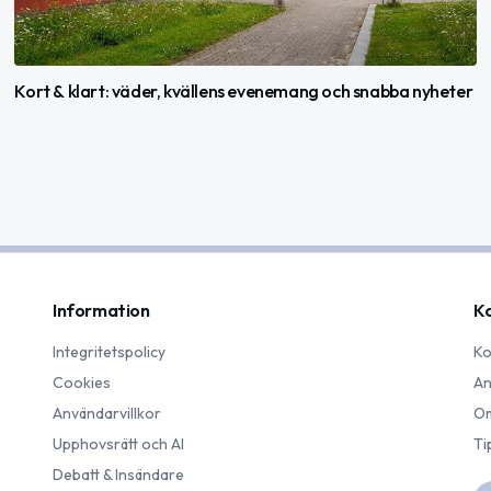
Kort & klart: väder, kvällens evenemang och snabba nyheter
Information
K
Integritetspolicy
Ko
Cookies
An
Användarvillkor
Om
Upphovsrätt och AI
Ti
Debatt & Insändare