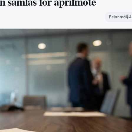
 samlas för aprilmöte
Felanmäl