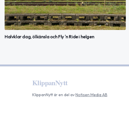
Halvklar dag, ölkänsla och Fly 'n Ride i helgen
KlippanNytt
KlippanNytt
är en del av
Notisen Media AB