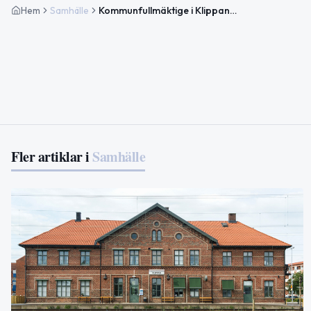
Hem
Samhälle
Kommunfullmäktige i Klippan samlas för aprilmöte
Fler artiklar i
Samhälle