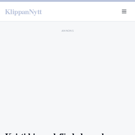
KlippanNytt
ANNONS