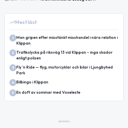
Mest läst
Man gripen efter misstänkt misshandel i nära relation i
1
Klippan
Trafikolycka på riksväg 13 vid Klippan – inga skador
2
enligt polisen
Fly 'n Ride — flyg, motorcyklar och bilar i Ljungbyhed
3
Park
Bilbingo i Klippan
4
En doft av sommar med Voxeleste
5
ANNONS