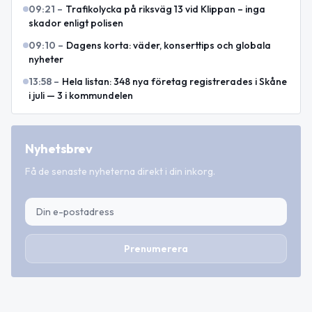
09:21
–
Trafikolycka på riksväg 13 vid Klippan – inga
skador enligt polisen
09:10
–
Dagens korta: väder, konserttips och globala
nyheter
13:58
–
Hela listan: 348 nya företag registrerades i Skåne
i juli — 3 i kommundelen
Nyhetsbrev
Få de senaste nyheterna direkt i din inkorg.
Prenumerera