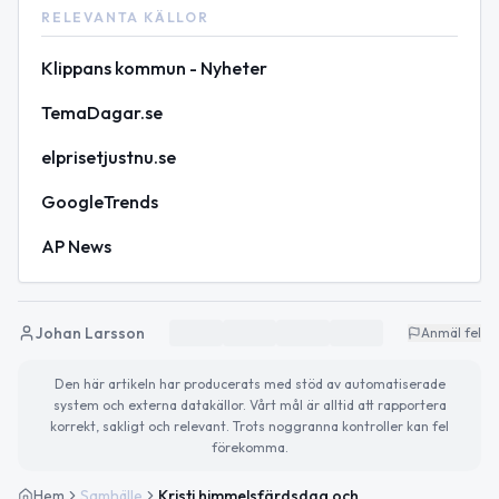
RELEVANTA KÄLLOR
Klippans kommun - Nyheter
TemaDagar.se
elprisetjustnu.se
GoogleTrends
AP News
Johan Larsson
Anmäl fel
Den här artikeln har producerats med stöd av automatiserade
system och externa datakällor. Vårt mål är alltid att rapportera
korrekt, sakligt och relevant. Trots noggranna kontroller kan fel
förekomma.
Hem
Samhälle
Kristi himmelsfärdsdag och Folknykterhetens dag uppmärksammas