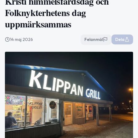
Kristi himmelsfärdsdag och
Folknykterhetens dag
uppmärksammas
14 maj 2026
Felanmäl
Dela