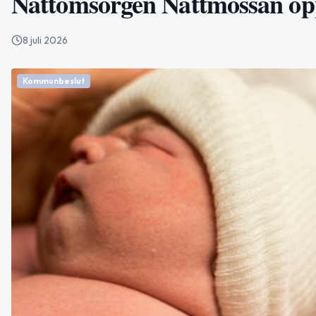
Nattomsorgen Nattmössan öpp
8 juli 2026
Kommunbeslut