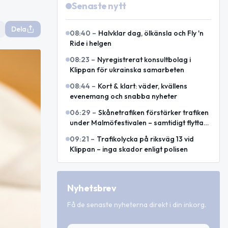
Senaste nytt
Dela
08:40
–
Halvklar dag, ölkänsla och Fly 'n
Ride i helgen
08:23
–
Nyregistrerat konsultbolag i
Klippan för ukrainska samarbeten
08:44
–
Kort & klart: väder, kvällens
evenemang och snabba nyheter
06:29
–
Skånetrafiken förstärker trafiken
under Malmöfestivalen – samtidigt flyttas
hållplatser
09:21
–
Trafikolycka på riksväg 13 vid
Klippan – inga skador enligt polisen
Nyhetsbrev
Få de senaste nyheterna direkt i din inkorg.