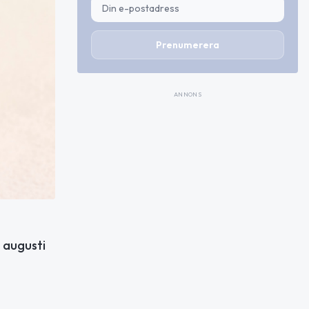
Prenumerera
ANNONS
 augusti