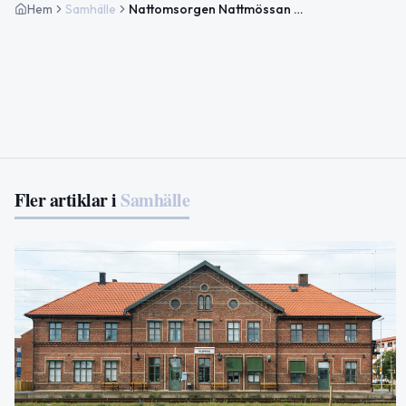
Hem
Samhälle
Nattomsorgen Nattmössan öppnar i Klippan 10 augusti
Fler artiklar i
Samhälle