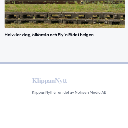
Halvklar dag, ölkänsla och Fly 'n Ride i helgen
KlippanNytt
KlippanNytt
är en del av
Notisen Media AB