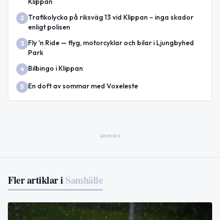
Klippan
Trafikolycka på riksväg 13 vid Klippan – inga skador
2
enligt polisen
Fly 'n Ride — flyg, motorcyklar och bilar i Ljungbyhed
3
Park
Bilbingo i Klippan
4
En doft av sommar med Voxeleste
5
ANNONS
Fler artiklar i
Samhälle