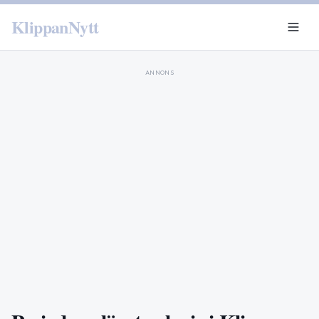
KlippanNytt
ANNONS