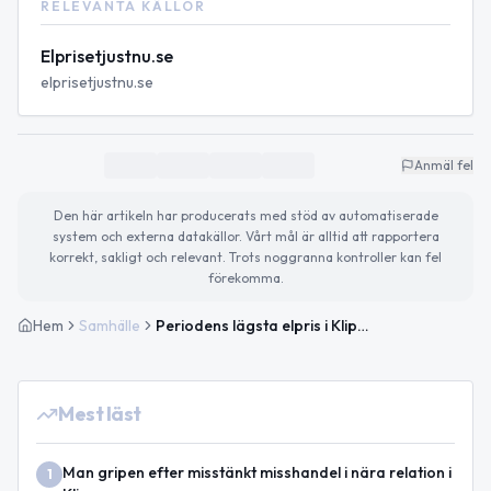
RELEVANTA KÄLLOR
Elprisetjustnu.se
elprisetjustnu.se
Anmäl fel
Den här artikeln har producerats med stöd av automatiserade
system och externa datakällor. Vårt mål är alltid att rapportera
korrekt, sakligt och relevant. Trots noggranna kontroller kan fel
förekomma.
Hem
Samhälle
Periodens lägsta elpris i Klippan — rekordbilligt i morgon
Mest läst
Man gripen efter misstänkt misshandel i nära relation i
1