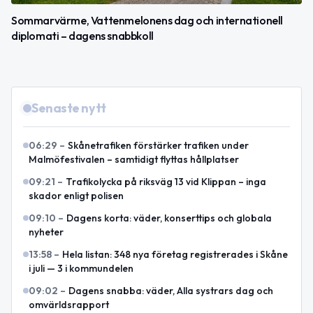
Sommarvärme, Vattenmelonens dag och internationell
diplomati – dagens snabbkoll
Senaste nytt
06:29
–
Skånetrafiken förstärker trafiken under
Malmöfestivalen – samtidigt flyttas hållplatser
09:21
–
Trafikolycka på riksväg 13 vid Klippan – inga
skador enligt polisen
09:10
–
Dagens korta: väder, konserttips och globala
nyheter
13:58
–
Hela listan: 348 nya företag registrerades i Skåne
i juli — 3 i kommundelen
09:02
–
Dagens snabba: väder, Alla systrars dag och
omvärldsrapport