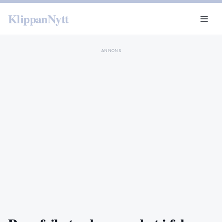
KlippanNytt
ANNONS