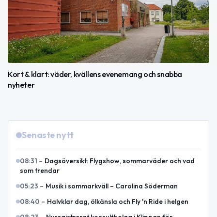
Kort & klart: väder, kvällens evenemang och snabba
nyheter
Senaste nytt
08:31
–
Dagsöversikt: Flygshow, sommarväder och vad
som trendar
05:23
–
Musik i sommarkväll – Carolina Söderman
08:40
–
Halvklar dag, ölkänsla och Fly 'n Ride i helgen
08:23
–
Nyregistrerat konsultbolag i Klippan för