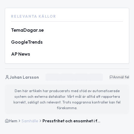
RELEVANTA KÄLLOR
TemaDagar.se
GoogleTrends
AP News
Johan Larsson
Anmäl fel
Den här artikeln har producerats med stöd av automatiserade
system och externa datakällor. Vårt mål är alltid att rapportera
korrekt, sakligt och relevant. Trots noggranna kontroller kan fel
förekomma.
Hem
Samhälle
Pressfrihet och ensamhet i fokus – dagens viktiga teman