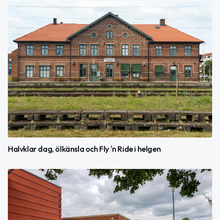
Halvklar dag, ölkänsla och Fly 'n Ride i helgen