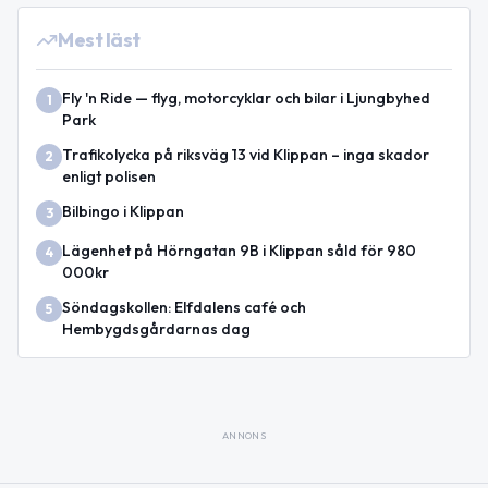
Mest läst
Fly 'n Ride — flyg, motorcyklar och bilar i Ljungbyhed
1
Park
Trafikolycka på riksväg 13 vid Klippan – inga skador
2
enligt polisen
Bilbingo i Klippan
3
Lägenhet på Hörngatan 9B i Klippan såld för 980
4
000kr
Söndagskollen: Elfdalens café och
5
Hembygdsgårdarnas dag
ANNONS