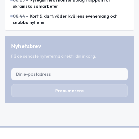
ukrainska samarbeten
08:44
–
Kort & klart: väder, kvällens evenemang och
snabba nyheter
Nyhetsbrev
Få de senaste nyheterna direkt i din inkorg.
Prenumerera