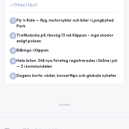
Mest läst
Fly 'n Ride — flyg, motorcyklar och bilar i Ljungbyhed
1
Park
Trafikolycka på riksväg 13 vid Klippan – inga skador
2
enligt polisen
Bilbingo i Klippan
3
Hela listan: 348 nya företag registrerades i Skåne i juli
4
— 3 i kommundelen
Dagens korta: väder, konserttips och globala nyheter
5
ANNONS