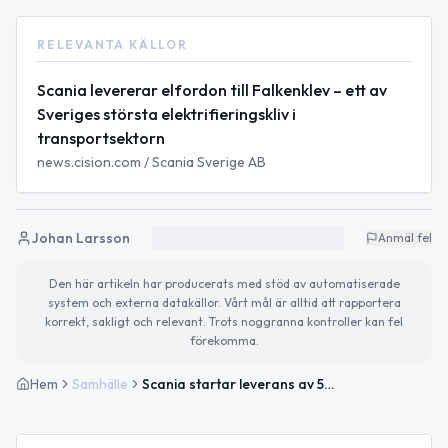
RELEVANTA KÄLLOR
Scania levererar elfordon till Falkenklev – ett av
Sveriges största elektrifieringskliv i
transportsektorn
news.cision.com / Scania Sverige AB
Johan Larsson
Anmäl fel
Den här artikeln har producerats med stöd av automatiserade
system och externa datakällor. Vårt mål är alltid att rapportera
korrekt, sakligt och relevant. Trots noggranna kontroller kan fel
förekomma.
Hem
Samhälle
Scania startar leverans av 50 elfordon till Falkenklev Logistik