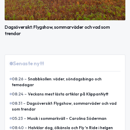
Dagsöversikt: Flygshow, sommarväder och vad som
trendar
Senaste nytt
08:26
–
Snabbkollen: väder, söndagsbingo och
temadagar
08:24
–
Veckans mest lästa artiklar på KlippanNytt
08:31
–
Dagsöversikt: Flygshow, sommarväder och vad
som trendar
05:23
–
Musik i sommarkväll – Carolina Söderman
08:40
–
Halvklar dag, ölkänsla och Fly 'n Ride i helgen