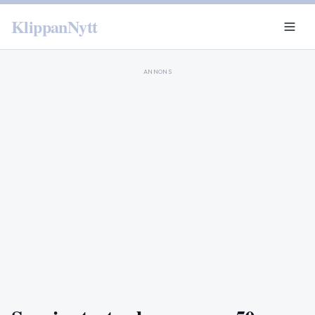
KlippanNytt
ANNONS