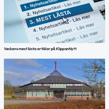
Veckans mest lästa artiklar på KlippanNytt