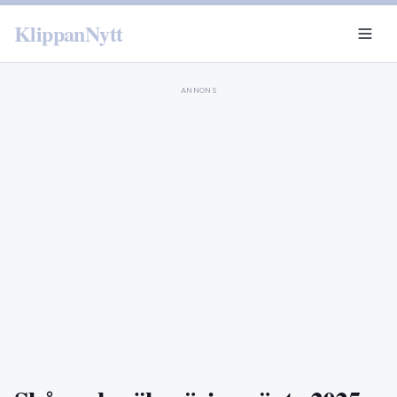
KlippanNytt
ANNONS