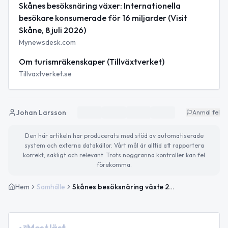
Skånes besöksnäring växer: Internationella
besökare konsumerade för 16 miljarder (Visit
Skåne, 8 juli 2026)
Mynewsdesk.com
Om turismräkenskaper (Tillväxtverket)
Tillvaxtverket.se
Johan Larsson
Anmäl fel
Den här artikeln har producerats med stöd av automatiserade
system och externa datakällor. Vårt mål är alltid att rapportera
korrekt, sakligt och relevant. Trots noggranna kontroller kan fel
förekomma.
Hem
Samhälle
Skånes besöksnäring växte 2025 – utländska besökare stod för 16 miljarder
Mest läst