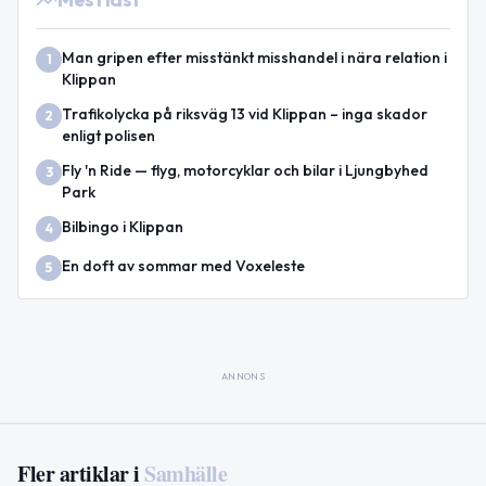
Man gripen efter misstänkt misshandel i nära relation i
1
Klippan
Trafikolycka på riksväg 13 vid Klippan – inga skador
2
enligt polisen
Fly 'n Ride — flyg, motorcyklar och bilar i Ljungbyhed
3
Park
Bilbingo i Klippan
4
En doft av sommar med Voxeleste
5
ANNONS
Fler artiklar i
Samhälle