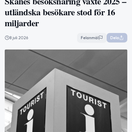
Skånes besöksnäring växte 2025 –
utländska besökare stod för 16
miljarder
8 juli 2026
Felanmäl
Dela