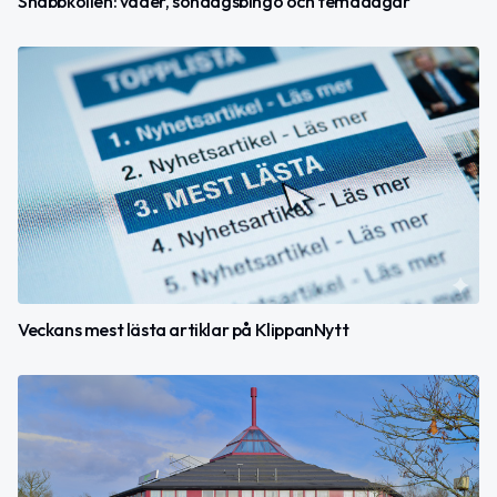
Snabbkollen: väder, söndagsbingo och temadagar
Veckans mest lästa artiklar på KlippanNytt