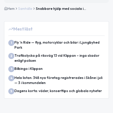
Hem
Samhälle
Snabbare hjälp med sociala insatser i Klippan – ansök utan prövning
Mest läst
Fly 'n Ride — flyg, motorcyklar och bilar i Ljungbyhed
1
Park
Trafikolycka på riksväg 13 vid Klippan – inga skador
2
enligt polisen
Bilbingo i Klippan
3
Hela listan: 348 nya företag registrerades i Skåne i juli
4
— 3 i kommundelen
Dagens korta: väder, konserttips och globala nyheter
5