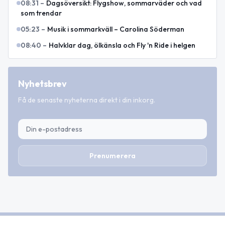
08:31
–
Dagsöversikt: Flygshow, sommarväder och vad
som trendar
05:23
–
Musik i sommarkväll – Carolina Söderman
08:40
–
Halvklar dag, ölkänsla och Fly 'n Ride i helgen
Nyhetsbrev
Få de senaste nyheterna direkt i din inkorg.
Prenumerera