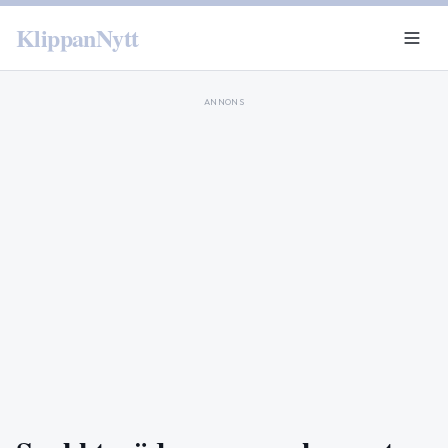
KlippanNytt
ANNONS