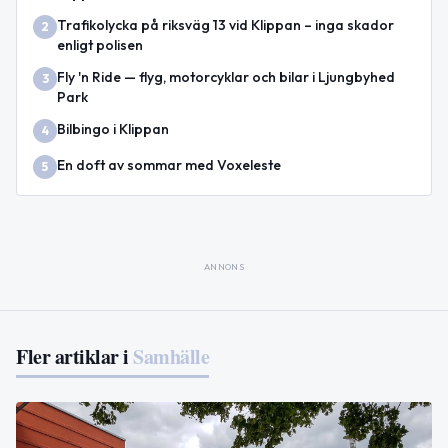
Trafikolycka på riksväg 13 vid Klippan – inga skador
2
enligt polisen
Fly 'n Ride — flyg, motorcyklar och bilar i Ljungbyhed
3
Park
Bilbingo i Klippan
4
En doft av sommar med Voxeleste
5
ANNONS
Fler artiklar i
Samhälle