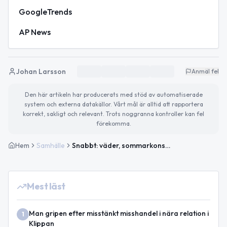
GoogleTrends
AP News
Johan Larsson
Anmäl fel
Den här artikeln har producerats med stöd av automatiserade
system och externa datakällor. Vårt mål är alltid att rapportera
korrekt, sakligt och relevant. Trots noggranna kontroller kan fel
förekomma.
Hem
Samhälle
Snabbt: väder, sommarkonsert och temadagar
Mest läst
Man gripen efter misstänkt misshandel i nära relation i
1
Klippan