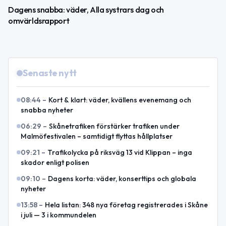
Dagens snabba: väder, Alla systrars dag och
omvärldsrapport
Senaste nytt
08:44
–
Kort & klart: väder, kvällens evenemang och
snabba nyheter
06:29
–
Skånetrafiken förstärker trafiken under
Malmöfestivalen – samtidigt flyttas hållplatser
09:21
–
Trafikolycka på riksväg 13 vid Klippan – inga
skador enligt polisen
09:10
–
Dagens korta: väder, konserttips och globala
nyheter
13:58
–
Hela listan: 348 nya företag registrerades i Skåne
i juli — 3 i kommundelen