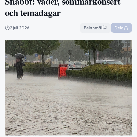
Snabbt: väder, sommarkonsert
och temadagar
2 juli 2026
Felanmäl
Dela