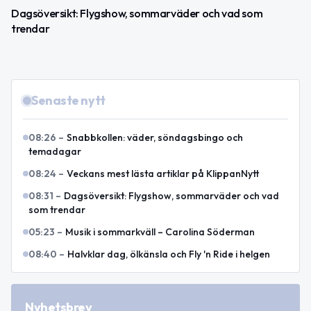
Dagsöversikt: Flygshow, sommarväder och vad som
trendar
Senaste nytt
08:26
–
Snabbkollen: väder, söndagsbingo och
temadagar
08:24
–
Veckans mest lästa artiklar på KlippanNytt
08:31
–
Dagsöversikt: Flygshow, sommarväder och vad
som trendar
05:23
–
Musik i sommarkväll – Carolina Söderman
08:40
–
Halvklar dag, ölkänsla och Fly 'n Ride i helgen
Nyhetsbrev