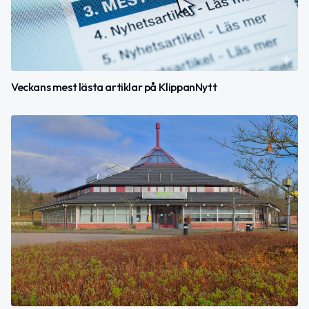
Veckans mest lästa artiklar på KlippanNytt