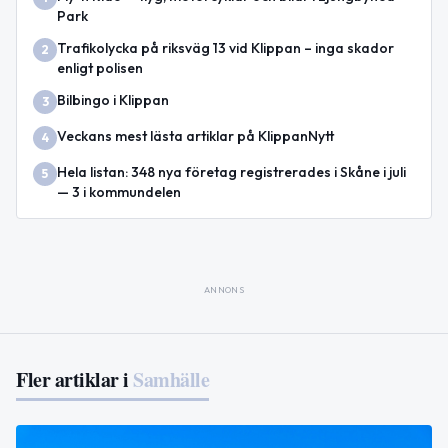
Park
Trafikolycka på riksväg 13 vid Klippan – inga skador
2
enligt polisen
Bilbingo i Klippan
3
Veckans mest lästa artiklar på KlippanNytt
4
Hela listan: 348 nya företag registrerades i Skåne i juli
5
— 3 i kommundelen
ANNONS
Fler artiklar i
Samhälle