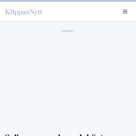
KlippanNytt
ANNONS