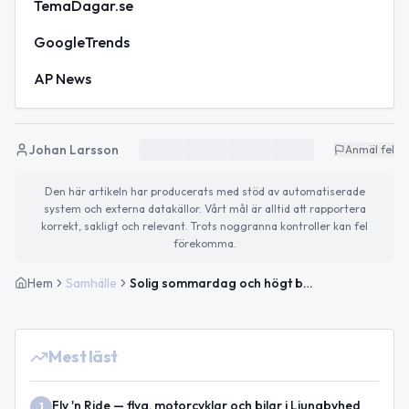
TemaDagar.se
GoogleTrends
AP News
Johan Larsson
Anmäl fel
Den här artikeln har producerats med stöd av automatiserade
system och externa datakällor. Vårt mål är alltid att rapportera
korrekt, sakligt och relevant. Trots noggranna kontroller kan fel
förekomma.
Hem
Samhälle
Solig sommardag och högt brandriskläge – så blir torsdagen
Mest läst
Fly 'n Ride — flyg, motorcyklar och bilar i Ljungbyhed
1