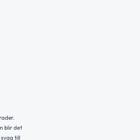
rader.
 blir det
vag till