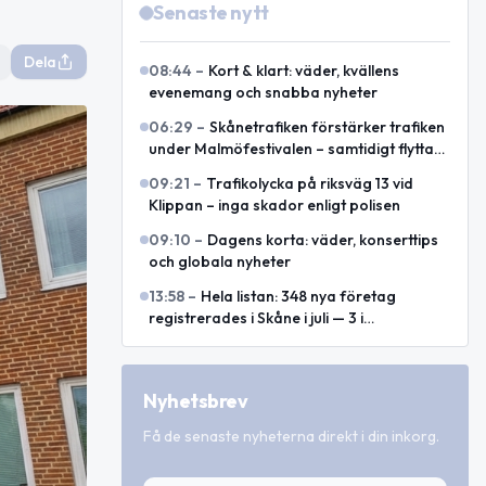
Senaste nytt
Dela
08:44
–
Kort & klart: väder, kvällens
evenemang och snabba nyheter
06:29
–
Skånetrafiken förstärker trafiken
under Malmöfestivalen – samtidigt flyttas
hållplatser
09:21
–
Trafikolycka på riksväg 13 vid
Klippan – inga skador enligt polisen
09:10
–
Dagens korta: väder, konserttips
och globala nyheter
13:58
–
Hela listan: 348 nya företag
registrerades i Skåne i juli — 3 i
kommundelen
Nyhetsbrev
Få de senaste nyheterna direkt i din inkorg.