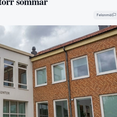
n torr sommar
Felanmäl