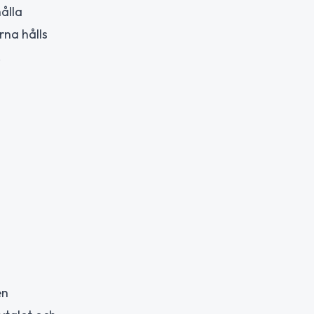
ålla
rna hålls
.
en