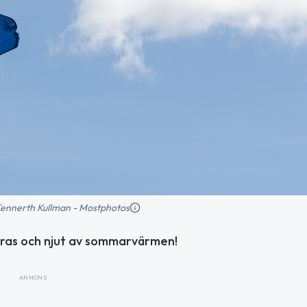
: Kennerth Kullman - Mostphotos
reras och njut av sommarvärmen!
ANNONS