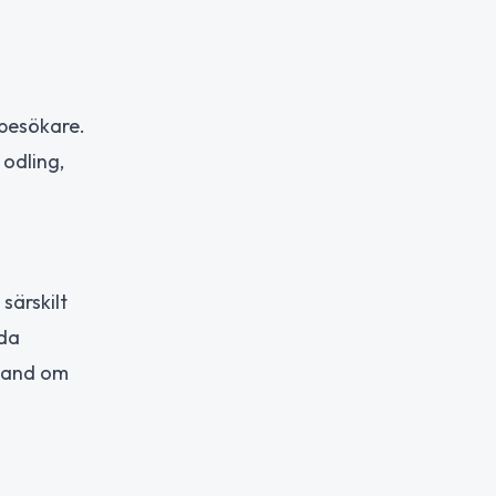
 besökare.
 odling,
särskilt
nda
 hand om