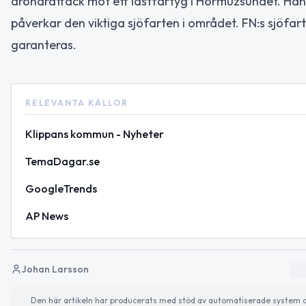
drönarattack mot ett lastfartyg i Hormuzsundet. Hän
påverkar den viktiga sjöfarten i området. FN:s sjöfar
garanteras.
RELEVANTA KÄLLOR
Klippans kommun - Nyheter
TemaDagar.se
GoogleTrends
AP News
Johan Larsson
Den här artikeln har producerats med stöd av automatiserade system och 