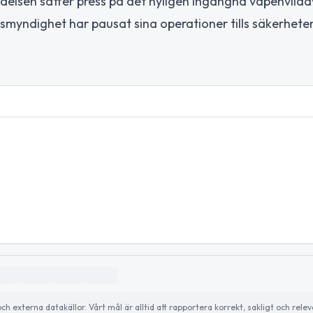
delsen sätter press på det nyligen ingångna vapenvilaa
tsmyndighet har pausat sina operationer tills säkerhete
externa datakällor. Vårt mål är alltid att rapportera korrekt, sakligt och relev