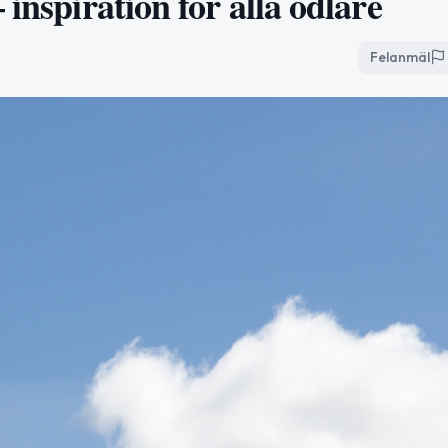
inspiration för alla odlare
Felanmäl