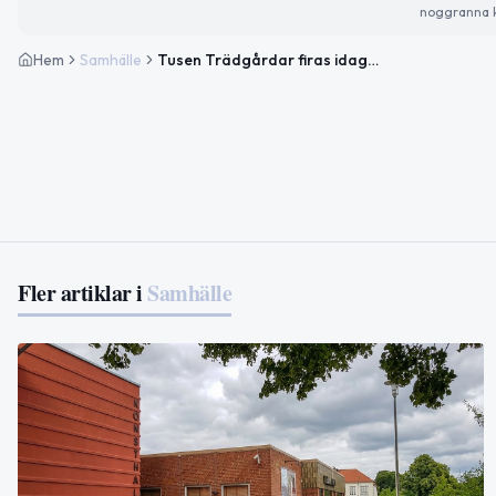
noggranna k
Hem
Samhälle
Tusen Trädgårdar firas idag – inspiration för alla odlare
Fler artiklar i
Samhälle