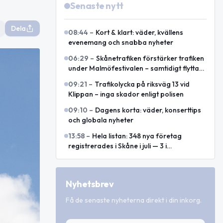
Senaste nytt
Dela
08:44
–
Kort & klart: väder, kvällens
evenemang och snabba nyheter
06:29
–
Skånetrafiken förstärker trafiken
under Malmöfestivalen – samtidigt flyttas
hållplatser
09:21
–
Trafikolycka på riksväg 13 vid
Klippan – inga skador enligt polisen
09:10
–
Dagens korta: väder, konserttips
och globala nyheter
13:58
–
Hela listan: 348 nya företag
registrerades i Skåne i juli — 3 i
kommundelen
Nyhetsbrev
Få de senaste nyheterna direkt i din inkorg.