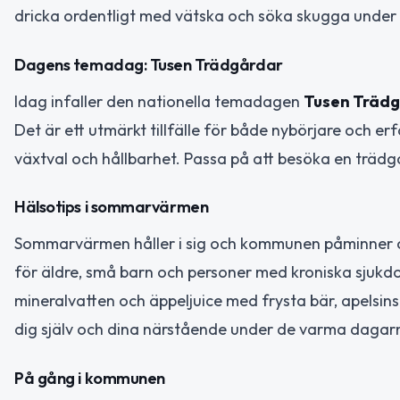
dricka ordentligt med vätska och söka skugga unde
Dagens temadag: Tusen Trädgårdar
Idag infaller den nationella temadagen
Tusen Träd
Det är ett utmärkt tillfälle för både nybörjare och er
växtval och hållbarhet. Passa på att besöka en trädgå
Hälsotips i sommarvärmen
Sommarvärmen håller i sig och kommunen påminner om v
för äldre, små barn och personer med kroniska sjukdo
mineralvatten och äppeljuice med frysta bär, apelsi
dig själv och dina närstående under de varma dagar
På gång i kommunen