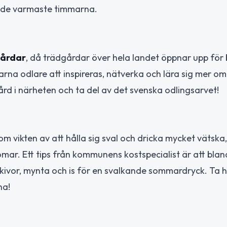
r de varmaste timmarna.
gårdar
, då trädgårdar över hela landet öppnar upp för
farna odlare att inspireras, nätverka och lära sig mer om
rd i närheten och ta del av det svenska odlingsarvet!
ikten av att hålla sig sval och dricka mycket vätska, 
mar. Ett tips från kommunens kostspecialist är att bla
nskivor, mynta och is för en svalkande sommardryck. Ta
na!