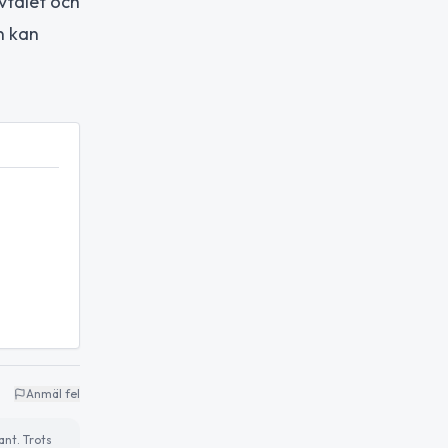
vtalet och
n kan
Anmäl fel
ant. Trots