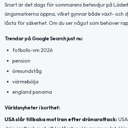
Snart är det dags för sommarens betesdjur på Läderbac
ängsmarkerna öppna, vilket gynnar både växt- och dju
låsta för säkerhet. Om du ser något som behöver ra
Trendar på Google Search just nu:
fotbolls-vm 2026
pension
öresundståg
värmebölja
england panama
Världsnyheter i korthet:
USA slår tillbaka mot Iran efter drönarattack:
USA 