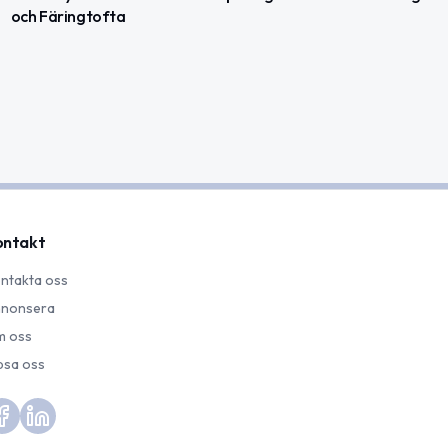
och Färingtofta
ontakt
ntakta oss
nonsera
 oss
psa oss