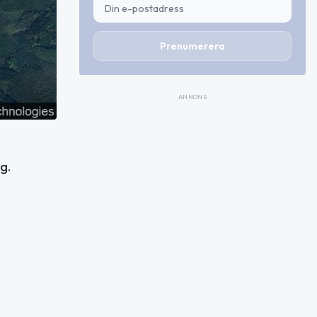
Prenumerera
ANNONS
g.