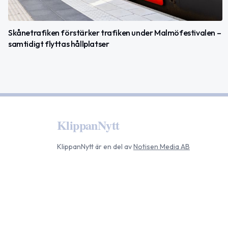
Skånetrafiken förstärker trafiken under Malmöfestivalen –
samtidigt flyttas hållplatser
KlippanNytt
KlippanNytt
är en del av
Notisen Media AB