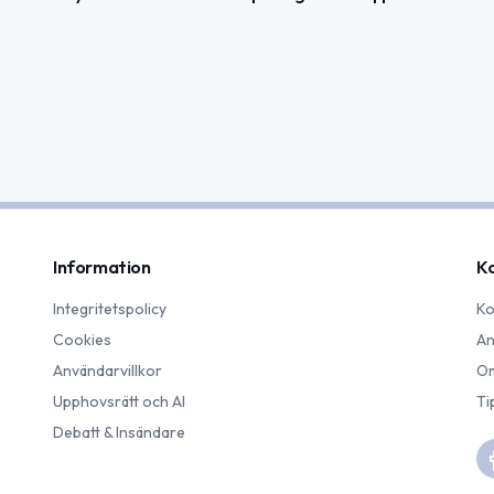
Information
K
Integritetspolicy
Ko
Cookies
An
Användarvillkor
Om
Upphovsrätt och AI
Ti
Debatt & Insändare