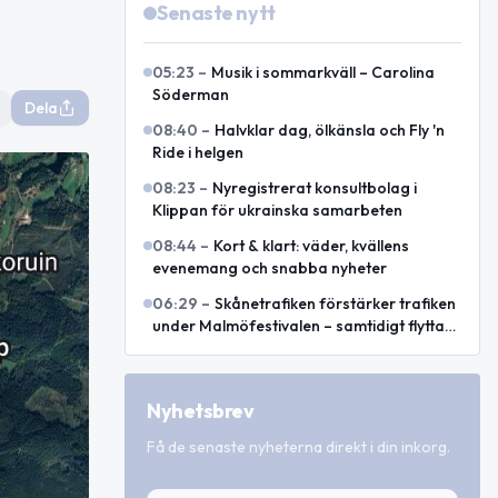
Senaste nytt
05:23
–
Musik i sommarkväll – Carolina
Söderman
Dela
08:40
–
Halvklar dag, ölkänsla och Fly 'n
Ride i helgen
08:23
–
Nyregistrerat konsultbolag i
Klippan för ukrainska samarbeten
08:44
–
Kort & klart: väder, kvällens
evenemang och snabba nyheter
06:29
–
Skånetrafiken förstärker trafiken
under Malmöfestivalen – samtidigt flyttas
hållplatser
Nyhetsbrev
Få de senaste nyheterna direkt i din inkorg.