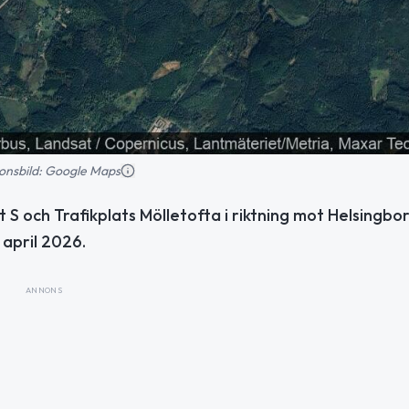
tionsbild: Google Maps
 S och Trafikplats Mölletofta i riktning mot Helsingbor
april 2026.
ANNONS