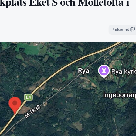
plats Eket S och Mölletofta i
Felanmäl