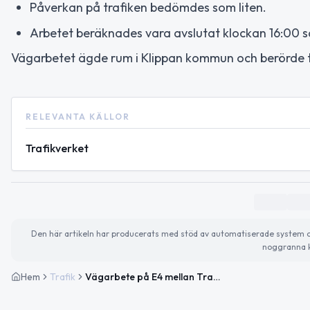
Påverkan på trafiken bedömdes som liten.
Arbetet beräknades vara avslutat klockan 16:00
Vägarbetet ägde rum i Klippan kommun och berörde 
RELEVANTA KÄLLOR
Trafikverket
Den här artikeln har producerats med stöd av automatiserade system och 
noggranna k
Hem
Trafik
Vägarbete på E4 mellan Trafikplats Eket S och Mölletofta i riktning mot Helsingborg