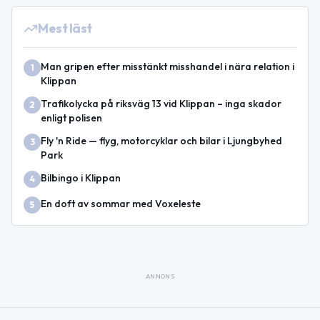
Mest läst
Man gripen efter misstänkt misshandel i nära relation i
1
Klippan
Trafikolycka på riksväg 13 vid Klippan – inga skador
2
enligt polisen
Fly 'n Ride — flyg, motorcyklar och bilar i Ljungbyhed
3
Park
Bilbingo i Klippan
4
En doft av sommar med Voxeleste
5
ANNONS