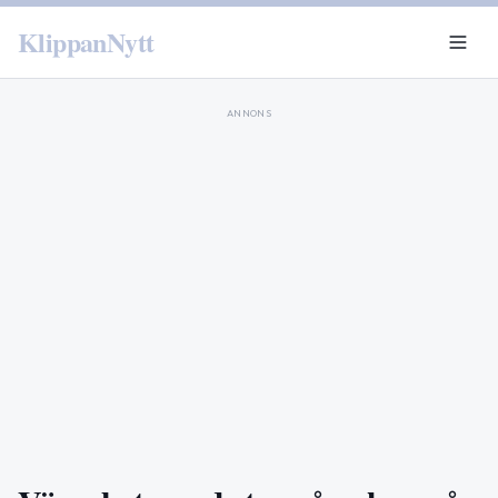
KlippanNytt
ANNONS