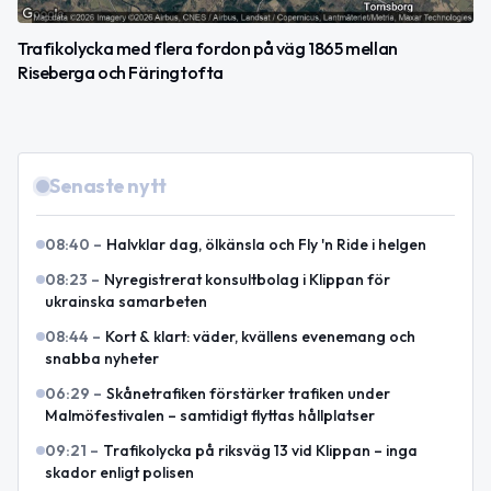
Trafikolycka med flera fordon på väg 1865 mellan
Riseberga och Färingtofta
Senaste nytt
08:40
–
Halvklar dag, ölkänsla och Fly 'n Ride i helgen
08:23
–
Nyregistrerat konsultbolag i Klippan för
ukrainska samarbeten
08:44
–
Kort & klart: väder, kvällens evenemang och
snabba nyheter
06:29
–
Skånetrafiken förstärker trafiken under
Malmöfestivalen – samtidigt flyttas hållplatser
09:21
–
Trafikolycka på riksväg 13 vid Klippan – inga
skador enligt polisen