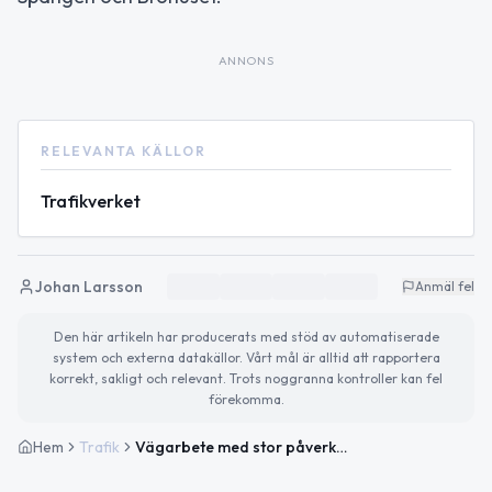
ANNONS
RELEVANTA KÄLLOR
Trafikverket
Johan Larsson
Anmäl fel
Den här artikeln har producerats med stöd av automatiserade
system och externa datakällor. Vårt mål är alltid att rapportera
korrekt, sakligt och relevant. Trots noggranna kontroller kan fel
förekomma.
Hem
Trafik
Vägarbete med stor påverkan på Väg 13 mellan Spången och Brohuset