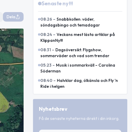
Senaste nytt
Dela
08:26
–
Snabbkollen: väder,
söndagsbingo och temadagar
08:24
–
Veckans mest lästa artiklar på
KlippanNytt
08:31
–
Dagsöversikt: Flygshow,
sommarväder och vad som trendar
05:23
–
Musik i sommarkväll – Carolina
Söderman
08:40
–
Halvklar dag, ölkänsla och Fly 'n
Ride i helgen
Nyhetsbrev
Få de senaste nyheterna direkt i din inkorg.