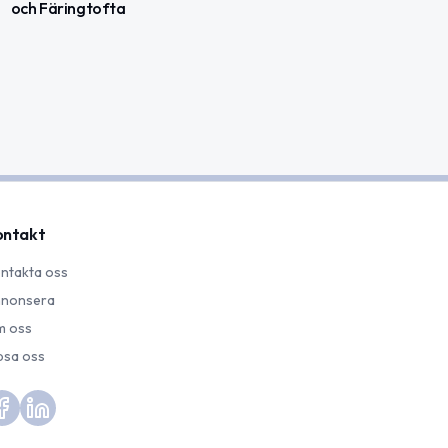
och Färingtofta
ontakt
ntakta oss
nonsera
 oss
psa oss