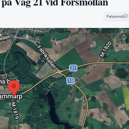
 på Väg 21 vid Forsmöllan
Felanmäl